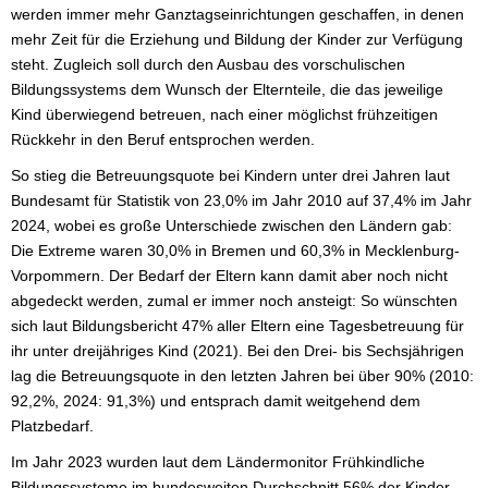
werden immer mehr Ganztagseinrichtungen geschaffen, in denen
mehr Zeit für die Erziehung und Bildung der Kinder zur Verfügung
steht. Zugleich soll durch den Ausbau des vorschulischen
Bildungssystems dem Wunsch der Elternteile, die das jeweilige
Kind überwiegend betreuen, nach einer möglichst frühzeitigen
Rückkehr in den Beruf entsprochen werden.
So stieg die Betreuungsquote bei Kindern unter drei Jahren laut
Bundesamt für Statistik von 23,0% im Jahr 2010 auf 37,4% im Jahr
2024, wobei es große Unterschiede zwischen den Ländern gab:
Die Extreme waren 30,0% in Bremen und 60,3% in Mecklenburg-
Vorpommern. Der Bedarf der Eltern kann damit aber noch nicht
abgedeckt werden, zumal er immer noch ansteigt: So wünschten
sich laut Bildungsbericht 47% aller Eltern eine Tagesbetreuung für
ihr unter dreijähriges Kind (2021). Bei den Drei- bis Sechsjährigen
lag die Betreuungsquote in den letzten Jahren bei über 90% (2010:
92,2%, 2024: 91,3%) und entsprach damit weitgehend dem
Platzbedarf.
Im Jahr 2023 wurden laut dem Ländermonitor Frühkindliche
Bildungssysteme im bundesweiten Durchschnitt 56% der Kinder