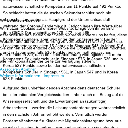
naturwissenschaftliche Kompetenz um 11 Punkte auf 492 Punkte.
So schlecht hatten die deutschen Sekundarschüler noch nie
abgeschnitten, wobei als Hauptgrund der Unterrichtsausfall
Wir benutzen Cookies
während der Corona-Pandemie gilt. Jedoch lagen ihre Werte über
Wir nutzen Cookies auf unserer Website. Einige von ihnen sind
dem OECD-Durchschnitt von 476, 472 bzw. 485
essenziell für den Betrieb der Seite, während andere uns helfen, diese
Kompetenzpunkten, aber weit unter den Spitzenreitern: Bei der
Website und die Nutzererfahrung zu verbessern (Tracking Cookies).
Lesekompetenz erzielten 15-Jährige in Singapur 543, in Irland 516
Sie können selbst entscheiden, ob Sie die Cookies zulassen möchten.
und in Japan ebenfalls 516 Punkte, bei der mathematischen
Bitte beachten Sie, dass bei einer Ablehnung womöglich nicht mehr
Kompetenz Sekundarschüler in Singapur 575, in Japan 536 und in
alle Funktionalitäten der Seite zur Verfügung stehen.
Korea 527 Punkte sowie bei der naturwissenschaftlichen
Akzeptieren
Ablehnen
Kompetenz Schüler in Singapur 561, in Japan 547 und in Korea
Weitere Informationen
|
Impressum
528 Punkte.
Aufgrund des unbefriedigenden Abschneidens deutscher Schüler
bei internationalen Vergleichsstudien – aber auch mit Bezug auf die
Wissensgesellschaft und die Erwartungen an (zukünftige)
Arbeitnehmer – werden die Leistungsanforderungen wahrscheinlich
in den nächsten Jahren erhöht werden. Vermutlich werden
Fördermaßnahmen für Kinder mit Migrationshintergrund bzw. aus
sozial schwachen Familien ausgebaut werden, da sie unter den