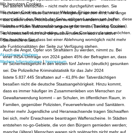
Wir benutzen Cookies
bei älteren Menschen – nicht mehr durchgeführt werden. Sie
Wir nutzen Cookies auf unserer Website. Einige von ihnen sind
rechnen damit, dass dann auch festgelegt werden wird, wie lange
essenziell für den Betrieb der Seite, während andere uns helfen, diese
das Leben eines Hochbetagten verlängert werden darf und in
Website und die Nutzererfahrung zu verbessern (Tracking Cookies).
welchen Fällen Euthanasie angezeigt ist. In den Benelux-Staaten
Sie können selbst entscheiden, ob Sie die Cookies zulassen möchten.
ist inzwischen nicht nur die passive, sondern auch die aktive
Bitte beachten Sie, dass bei einer Ablehnung womöglich nicht mehr
Sterbehilfe erlaubt.
alle Funktionalitäten der Seite zur Verfügung stehen.
Auch die Angst, Opfer von Straftätern zu werden, nimmt zu. Bei
Akzeptieren
Ablehnen
einer INSA-Umfrage von 2024 gaben 45% der Befragten an, dass
Weitere Informationen
|
Impressum
ihr Sicherheitsgefühl in den letzten fünf Jahren (deutlich) gesunken
sei. Die Polizeiliche Kriminalstatistik für das Jahr 2024
listete
5.837.445
Straftaten auf – 41,8% der Tatverdächtigen
besaßen nicht die deutsche Staatsangehörigkeit. Hinzu kommt,
dass es immer häufiger im Zusammenleben von Menschen zur
Gewaltanwendung kommt – an Schulen, im öffentlichen Raum, in
Familien, gegenüber Polizisten, Feuerwehrleuten und Sanitätern.
Immer mehr Jugendliche und Heranwachsende tragen Stichwaffen
bei sich, mehr Erwachsene beantragen Waffenscheine. In Städten
entstehen no-go-Gebiete, die von den Bürgern gemieden werden;
manche (ältere) Menschen wagen sich spätnachts nicht mehr auf