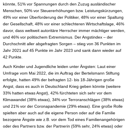
könnte, 51% vor Spannungen durch den Zuzug ausländischer
Menschen, 50% vor Steuererhöhungen bzw. Leistungskürzungen,
49% vor einer Überforderung der Politiker, 48% vor einer Spaltung
der Gesellschaft, 48% vor einer schlechteren Wirtschaftslage, 46%
davor, dass weltweit autoritäre Herrscher immer mächtiger werden,
und 46% vor politischem Extremismus. Der Angstindex – der
Durchschnitt aller abgefragten Sorgen – stieg von 36 Punkten im
Jahr 2021 auf 45 Punkte im Jahr 2023 und sank dann wieder auf
42 Punkte.
Auch Kinder und Jugendliche leiden unter Ängsten: Laut einer
Umfrage vom Mai 2022, die im Auftrag der Bertelsmann Stiftung
erfolgte, hatten 49% der befragten 12- bis 18-Jährigen große
Angst, dass es auch in Deutschland Krieg geben könnte (weitere
33% hatten etwas Angst), 42% fürchteten sich sehr vor dem
Klimawandel (38% etwas), 34% vor Terroranschlägen (38% etwas)
und 21% vor der Coronapandemie (29% etwas). Eine große Rolle
spielten aber auch auf die eigene Person oder auf die Familie
bezogene Ängste wie z.B. vor dem Tod eines Familienangehörigen
oder des Partners bzw. der Partnerin (59% sehr, 24% etwas) oder