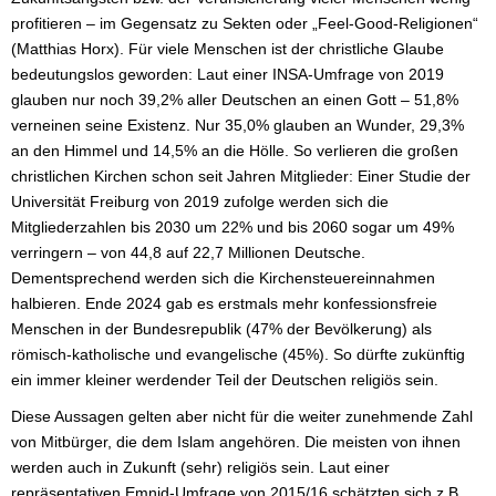
profitieren – im Gegensatz zu Sekten oder „Feel-Good-Religionen“
(Matthias Horx). Für viele Menschen ist der christliche Glaube
bedeutungslos geworden: Laut einer INSA-Umfrage von 2019
glauben nur noch 39,2% aller Deutschen an einen Gott – 51,8%
verneinen seine Existenz. Nur 35,0% glauben an Wunder, 29,3%
an den Himmel und 14,5% an die Hölle. So verlieren die großen
christlichen Kirchen schon seit Jahren Mitglieder: Einer Studie der
Universität Freiburg von 2019 zufolge werden sich die
Mitgliederzahlen bis 2030 um 22% und bis 2060 sogar um 49%
verringern – von 44,8 auf 22,7 Millionen Deutsche.
Dementsprechend werden sich die Kirchensteuereinnahmen
halbieren. Ende 2024 gab es erstmals mehr konfessionsfreie
Menschen in der Bundesrepublik (47% der Bevölkerung) als
römisch-katholische und evangelische (45%). So dürfte zukünftig
ein immer kleiner werdender Teil der Deutschen religiös sein.
Diese Aussagen gelten aber nicht für die weiter zunehmende Zahl
von Mitbürger, die dem Islam angehören. Die meisten von ihnen
werden auch in Zukunft (sehr) religiös sein. Laut einer
repräsentativen Emnid-Umfrage von 2015/16 schätzten sich z.B.