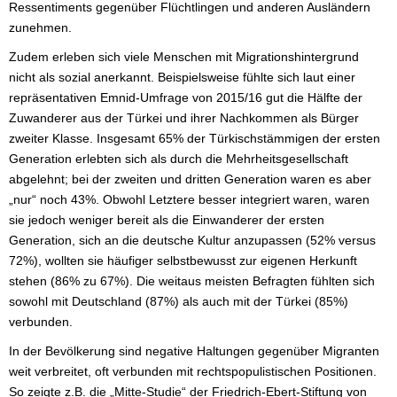
Ressentiments gegenüber Flüchtlingen und anderen Ausländern
zunehmen.
Zudem erleben sich viele Menschen mit Migrationshintergrund
nicht als sozial anerkannt. Beispielsweise fühlte sich laut einer
repräsentativen Emnid-Umfrage von 2015/16 gut die Hälfte der
Zuwanderer aus der Türkei und ihrer Nachkommen als Bürger
zweiter Klasse. Insgesamt 65% der Türkischstämmigen der ersten
Generation erlebten sich als durch die Mehrheitsgesellschaft
abgelehnt; bei der zweiten und dritten Generation waren es aber
„nur“ noch 43%. Obwohl Letztere besser integriert waren, waren
sie jedoch weniger bereit als die Einwanderer der ersten
Generation, sich an die deutsche Kultur anzupassen (52% versus
72%), wollten sie häufiger selbstbewusst zur eigenen Herkunft
stehen (86% zu 67%). Die weitaus meisten Befragten fühlten sich
sowohl mit Deutschland (87%) als auch mit der Türkei (85%)
verbunden.
In der Bevölkerung sind negative Haltungen gegenüber Migranten
weit verbreitet, oft verbunden mit rechtspopulistischen Positionen.
So zeigte z.B. die „Mitte-Studie“ der Friedrich-Ebert-Stiftung von